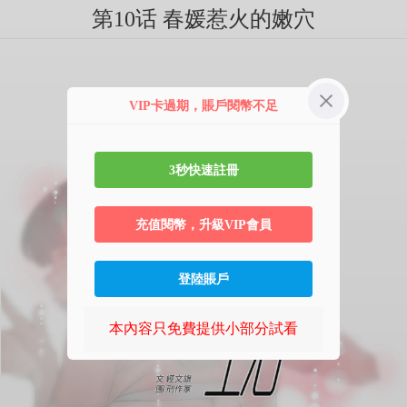
第10话 春媛惹火的嫩穴
VIP卡過期，賬戶閱幣不足
3秒快速註冊
充值閱幣，升級VIP會員
登陸賬戶
本內容只免費提供小部分試看