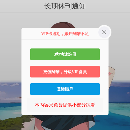
长期休刊通知
VIP卡過期，賬戶閱幣不足
3秒快速註冊
充值閱幣，升級VIP會員
登陸賬戶
本內容只免費提供小部分試看