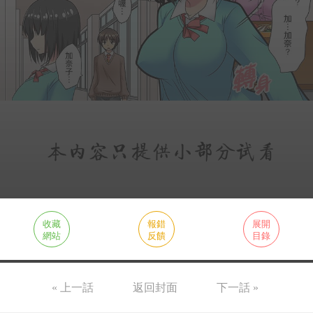
收藏
報錯
展開
網站
反饋
目錄
« 上一話
返回封面
下一話 »