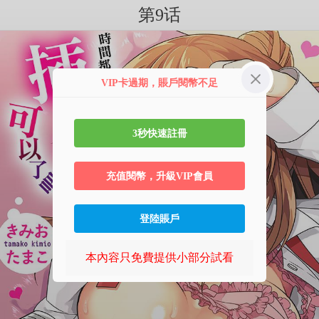
第9话
VIP卡過期，賬戶閱幣不足
3秒快速註冊
充值閱幣，升級VIP會員
登陸賬戶
本內容只免費提供小部分試看