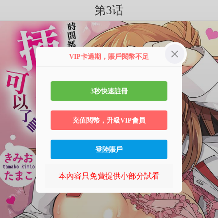
第3话
VIP卡過期，賬戶閱幣不足
3秒快速註冊
充值閱幣，升級VIP會員
登陸賬戶
本內容只免費提供小部分試看