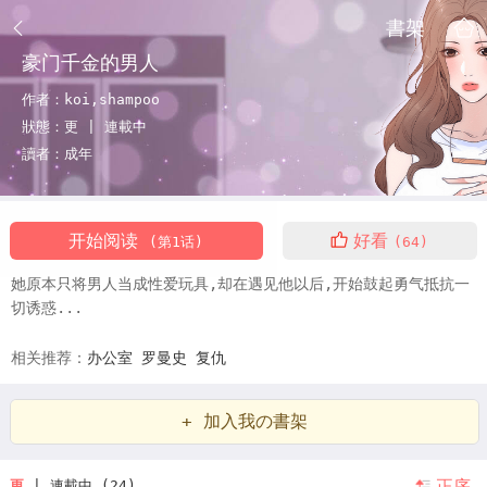
書架
豪门千金的男人
作者：
koi,shampoo
狀態：
更 |
連載中
讀者：
成年
开始阅读
好看
(第1话)
(64)
她原本只将男人当成性爱玩具,却在遇见他以后,开始鼓起勇气抵抗一
切诱惑...
相关推荐：
办公室
罗曼史
复仇
+ 加入我の書架
正序
更
| 連載中 (24)